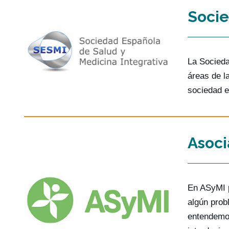
Socie
La Socieda
áreas de l
sociedad e
Asoci
En ASyMI p
algún prob
entendemos