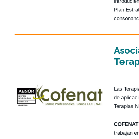
introducie
Plan Estra
consonanci
Asoci
Terap
Las Terapi
de aplicac
Terapias N
COFENAT
trabajan e