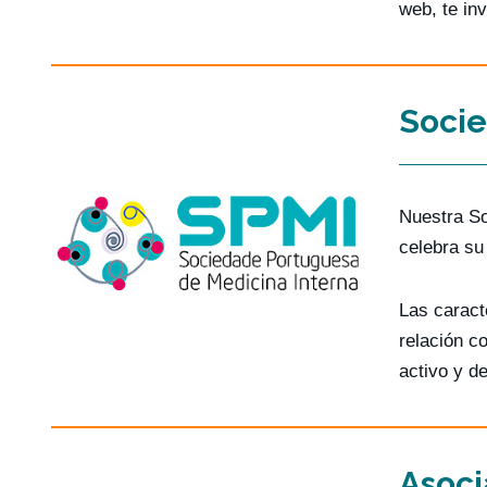
web, te in
Socie
Nuestra So
celebra su
Las caract
relación c
activo y de
Asoci