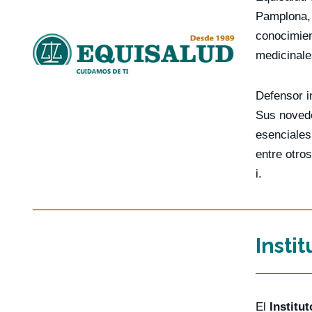
Pamplona, 
conocimien
medicinale
Defensor i
Sus novedo
esenciales
entre otro
i.
Insti
El
Institu