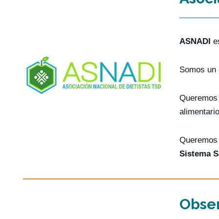
ASNADI
e
Somos un 
Queremos d
alimentari
Queremo
Sistema Sa
Obser