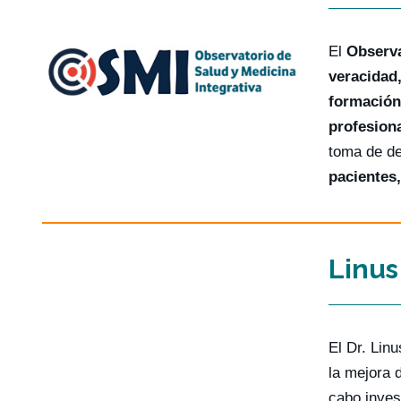
El
Observa
veracidad,
formación
profesiona
toma de de
pacientes,
Linus
El Dr. Lin
la mejora 
cabo inves