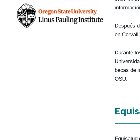
informació
Después de
en Corvall
Durante lo
Universida
becas de i
OSU.
Equis
Equisalud 