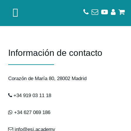
Saltar
Saltar
Saltar
a
al
al
la
contenido
pie
navegación
principal
de
principal
página
Información de contacto
Corazón de María 80, 28002 Madrid
+34 919 03 11 18
+34 627 069 186
info@esi.academy