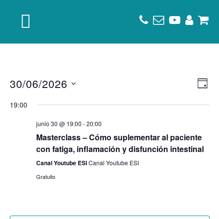
Saltar
Saltar
Saltar
a
al
al
la
contenido
pie
navegación
principal
de
principal
página
30/06/2026
Nav
Na
DÍA
de
Seleccionar
de
19:00
fecha.
vi
vis
junio 30 @ 19:00
-
20:00
de
Masterclass – Cómo suplementar al paciente
Ev
con fatiga, inflamación y disfunción intestinal
Canal Youtube ESI
Canal Youtube ESI
Gratuito