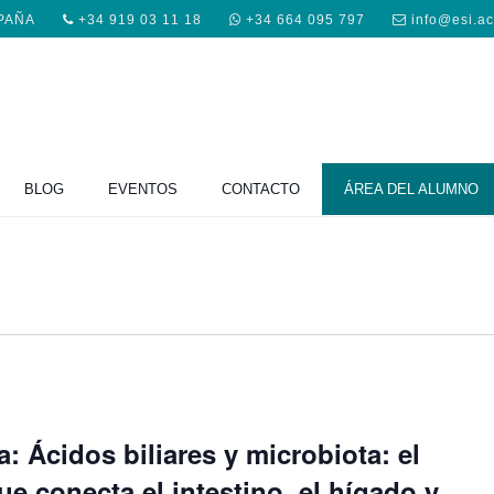
SPAÑA
+34 919 03 11 18
+34 664 095 797
info@esi.a
BLOG
EVENTOS
CONTACTO
ÁREA DEL ALUMNO
: Ácidos biliares y microbiota: el
e conecta el intestino, el hígado y