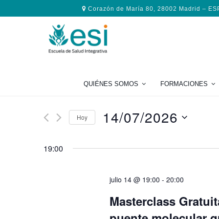
Saltar
Saltar
Saltar
Corazón de María 80, 28002 Madrid – E
a
al
al
la
contenido
pie
navegación
principal
de
principal
página
QUIÉNES SOMOS
FORMACIONES
14/07/2026
Hoy
Seleccionar
fecha.
19:00
julio 14 @ 19:00
-
20:00
Masterclass Gratuita
puente molecular qu