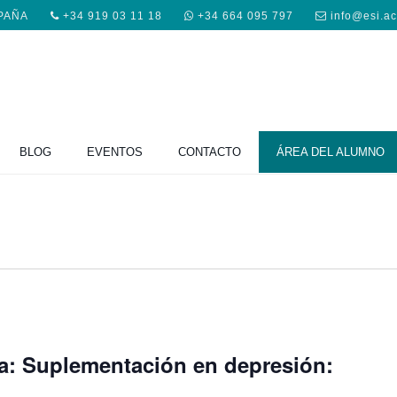
SPAÑA
+34 919 03 11 18
+34 664 095 797
info@esi.a
BLOG
EVENTOS
CONTACTO
ÁREA DEL ALUMNO
ta: Suplementación en depresión: