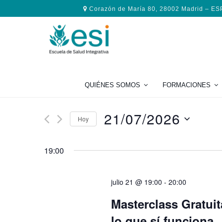
Saltar
Saltar
Saltar
Corazón de María 80, 28002 Madrid – E
a
al
al
la
contenido
pie
navegación
principal
de
principal
página
QUIÉNES SOMOS
FORMACIONES
21/07/2026
Hoy
Seleccionar
fecha.
19:00
julio 21 @ 19:00
-
20:00
Masterclass Gratui
lo que sí funciona