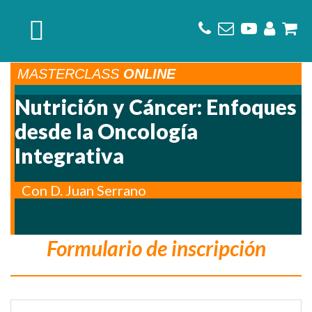
Saltar
Saltar
Saltar
a
al
al
la
contenido
pie
navegación
principal
de
MASTERCLASS
ONLINE
principal
página
Nutrición y Cáncer: Enfoques
desde la Oncología
Integrativa
Con D. Juan Serrano
Formulario de inscripción