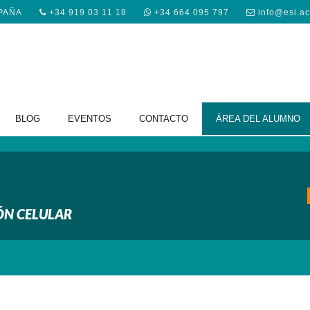
SPAÑA
+34 919 03 11 18
+34 664 095 797
info@esi.a
BLOG
EVENTOS
CONTACTO
ÁREA DEL ALUMNO
ÓN CELULAR