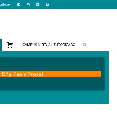
cademy

CAMPUS VIRTUAL TUTORIZADO
Dña. Paola Procell