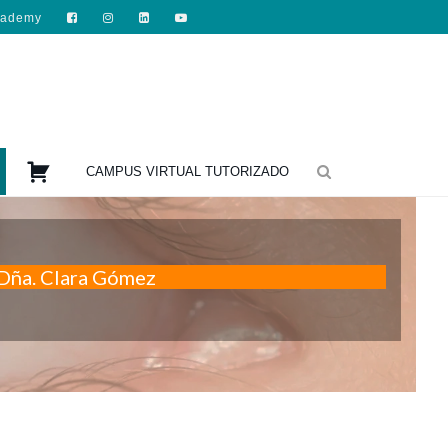
cademy

CAMPUS VIRTUAL TUTORIZADO
Dña. Clara Gómez