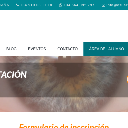
SPAÑA
+34 919 03 11 18
+34 664 095 797
info@esi.a
BLOG
EVENTOS
CONTACTO
ÁREA DEL ALUMNO
TACIÓN
Formulario de inscripción