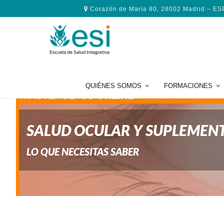
Saltar
Saltar
Saltar
Corazón de María 80, 28002 Madrid – E
a
al
al
la
contenido
pie
navegación
principal
de
principal
página
QUIÉNES SOMOS
FORMACIONES
MASTERCLASS
ONLINE
SALUD OCULAR Y SUPLEMEN
LO QUE NECESITAS SABER