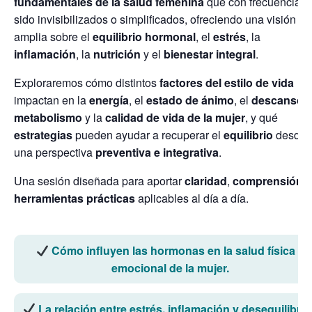
fundamentales de la salud femenina
que con frecuencia h
sido invisibilizados o simplificados, ofreciendo una visión m
amplia sobre el
equilibrio hormonal
, el
estrés
, la
inflamación
, la
nutrición
y el
bienestar integral
.
Exploraremos cómo distintos
factores del estilo de vida
impactan en la
energía
, el
estado de ánimo
, el
descanso
, 
metabolismo
y la
calidad de vida de la mujer
, y qué
estrategias
pueden ayudar a recuperar el
equilibrio
desde
una perspectiva
preventiva e integrativa
.
Una sesión diseñada para aportar
claridad
,
comprensión
y
herramientas prácticas
aplicables al día a día.
Cómo influyen las hormonas en la salud física y
emocional de la mujer.
La relación entre estrés, inflamación y desequilibrio