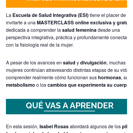
La
Escuela de Salud Integrativa (ESI)
tiene el placer de
invitarte a una
MASTERCLASS online exclusiva y gratuit
dedicada a comprender la
salud femenina
desde una
perspectiva integrativa, práctica y profundamente conectada
con la fisiología real de la mujer.
A pesar de los avances en
salud
y
divulgación
, muchas
mujeres continúan atravesando distintas etapas de su vida s
comprender realmente cómo funcionan sus
hormonas
, su
metabolismo
o los
cambios que experimenta su cuerpo
.
QUÉ VAS A APRENDER
En esta sesión,
Isabel Rosas
abordará algunos de los
pilar