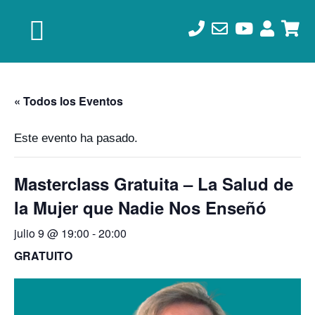
Saltar
Saltar
Saltar
a
al
al
la
contenido
pie
navegación
principal
de
principal
página
« Todos los Eventos
Este evento ha pasado.
Masterclass Gratuita – La Salud de
la Mujer que Nadie Nos Enseñó
julio 9 @ 19:00
-
20:00
GRATUITO